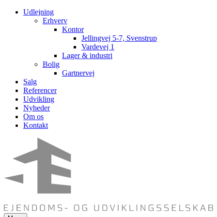
Udlejning
Erhverv
Kontor
Jellingvej 5-7, Svenstrup
Vardevej 1
Lager & industri
Bolig
Gartnervej
Salg
Referencer
Udvikling
Nyheder
Om os
Kontakt